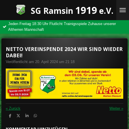
Zum
1919
SG Ramsin
e.V.
Hauptinhalt
springen
Jeden Freitag 18:30 Uhr Flutlicht Trainigsspiele Zuhause unserer
Altherren Mannschaft
NETTO VEREINSPENDE 2024 WIR SIND WIEDER
DABEI!
Veröffentlicht am 20. April 2024 um 21:18
«
Zurück
Weiter
»
T
T
T
T
e
e
e
e
i
i
i
i
l
l
l
l