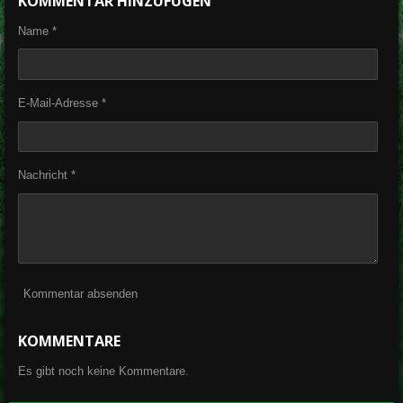
KOMMENTAR HINZUFÜGEN
e
e
e
e
n
n
n
n
Name *
E-Mail-Adresse *
Nachricht *
Kommentar absenden
KOMMENTARE
Es gibt noch keine Kommentare.