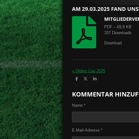
AM 29.03.2025 FAND UN
MITGLIEDERVE
PDF – 69,8 KB
337 Downloads
Download
«
Oldies Cup 2025
T
T
T
e
e
e
i
i
i
KOMMENTAR HINZUF
l
l
l
e
e
e
n
n
n
Name *
E-Mail-Adresse *